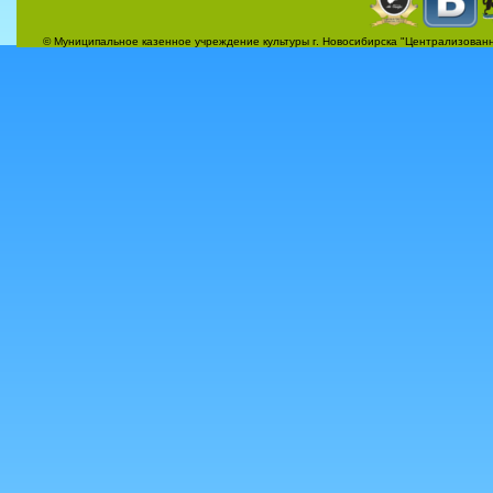
© Муниципальное казенное учреждение культуры г. Новосибирска "Централизованн
Афиша — 2026 год
Бесплатная юридическая консультация
Библиотека им. М. М. Пришвина
Виртуальные выставки
газета «Экологическая карусель»
Контакты
Масленица 2019
Материалы
Новости…
О библиотеке
История
Книга замечаний и предложений
Михаил Михайлович Пришвин
Награды