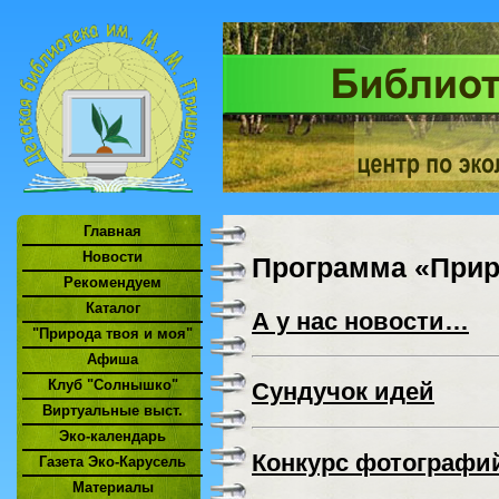
Главная
Новости
Программа «Прир
Рекомендуем
Каталог
А у нас новости…
"Природа твоя и моя"
Афиша
Клуб "Солнышко"
Сундучок идей
Виртуальные выст.
Эко-календарь
Конкурс фотографи
Газета Эко-Карусель
Материалы