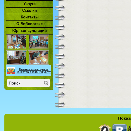
Услуги
Ссылки
Контакты
О Библиотеке
Юр. консультации
Независимая оценка
качества оказания услуг
Показ
Страницы